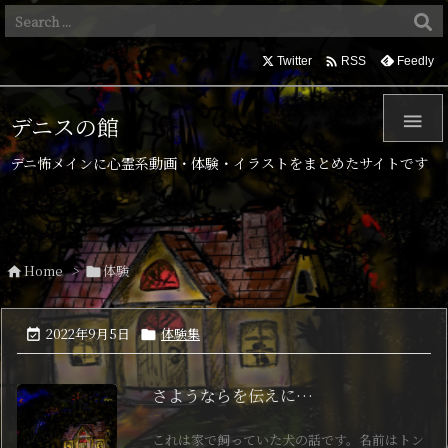

Twitter
Feedly
RSS

デニスの館
デニ怖メインに心霊系動画・体験・イラストをまとめたサイトです
Home
>
体験


2022年9月5日
体験集


さようならを伝えに…
これは家で飼っていた犬の話です。名前はトン