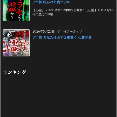
デニ怖 呪われた廃ホテル
【心霊】デニ怖最大の問題作を考察!! 【心霊】ありえない
怪現象で発狂!?
2026年5月25日
:
デニ怖アーカイブ
デニ怖 あなたは必ず２度驚く 心霊写真
ランキング