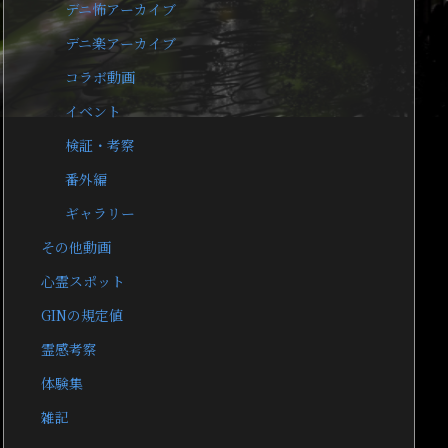
デニ怖アーカイブ
デニ楽アーカイブ
コラボ動画
イベント
検証・考察
番外編
ギャラリー
その他動画
心霊スポット
GINの規定値
霊感考察
体験集
雑記