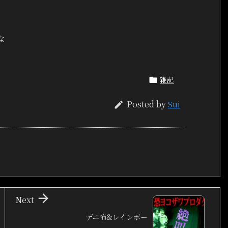
な
雑記

Posted by
Sui


Next
デニ怖&レインボー