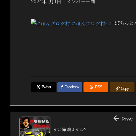
2024年1月1日 メンバー一同
←ぽちっと

Twitter
Facebook
RSS
Copy

Prev
デニ怖 廃ホテルY