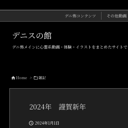
デニ怖コンテンツ
その他動画
デニスの館
デニ怖メインに心霊系動画・体験・イラストをまとめたサイトで
Home
>
雑記


2024年 謹賀新年
2024年1月1日
