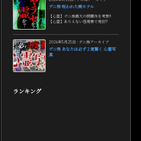
デニ怖 呪われた廃ホテル
【心霊】デニ怖最大の問題作を考察!!
【心霊】ありえない怪現象で発狂!?
2026年5月25日
:
デニ怖アーカイブ
デニ怖 あなたは必ず２度驚く 心霊写
真
ランキング