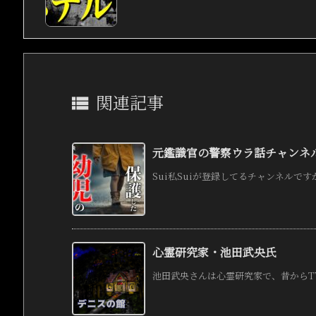
関連記事

元鑑識官の警察ウラ話チャンネ
Sui私Suiが登録してるチャンネルです
心霊研究家・池田武央氏
池田武央さんは心霊研究家で、昔からTV等