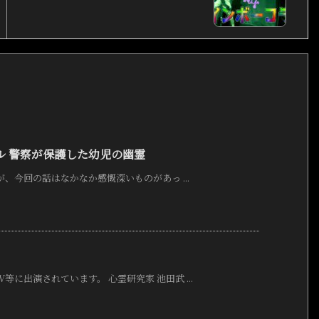
ル 警察が保護した幼児の幽霊
が、今回の話はなかなか感慨深いものがあっ ...
に出演されています。 心霊研究家 池田武 ...