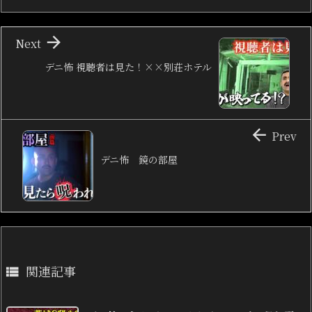

Next
デニ怖 視聴者は見た！××別荘ホテル

Prev
デニ怖 鏡の部屋
関連記事
