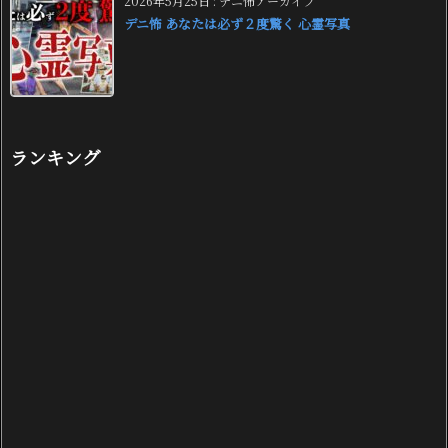
2026年5月25日
:
デニ怖アーカイブ
デニ怖 あなたは必ず２度驚く 心霊写真
ランキング