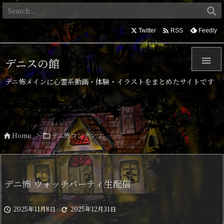

Twitter
Feedly
RSS

デニスの館
デニ怖メインに心霊系動画・体験・イラストをまとめたサイトです
Home
>
デニ怖コンテンツ


デニ怖 ウォッチパーティ生配信
2025年11月8日
2025年12月31日

