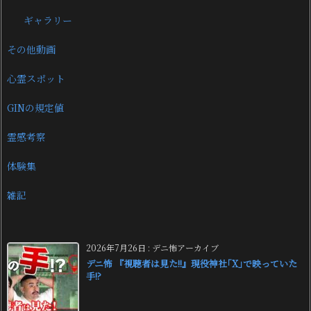
ギャラリー
その他動画
心霊スポット
GINの規定値
霊感考察
体験集
雑記
2026年7月26日
:
デニ怖アーカイブ
デニ怖 『視聴者は見た!!』現役神社｢X｣で映っていた
手!?