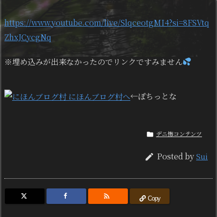
https://www.youtube.com/live/SlqceotgMI4?si=8FSVtq
ZhxJCycgNq
※埋め込みが出来なかったのでリンクですみません
←ぽちっとな
デニ怖コンテンツ

Posted by
Sui


Copy