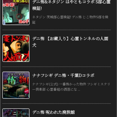
デニ怖&ネタジン はやともコラボ S邸心霊
検証!
ネタジン 茨城邸心霊検証! デニ怖 じこ物件S邸を検
証
デニ怖 【お蔵入り】心霊トンネルの人面
犬
ナナフシギ デニ怖・千葉Dコラボ
ナナフシギ(公式) 一番怖かった物件 フシギミステリ
ー倶楽部 心霊番組の洒落にな ...
デニ怖 呪われた廃旅館