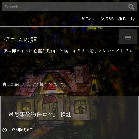

Twitter
Feedly
RSS

デニスの館
デニ怖メインに心霊系動画・体験・イラストをまとめたサイトです
Home
>
デニ怖コンテンツ


「最恐事故物件ロケ」 検証
2023年6月6日
