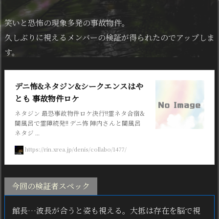
笑いと恐怖の現象多発の事故物件。
久しぶりに視えるメンバーの検証が得られたのでアップしま
す。
デニ怖&ネタジン&シークエンスはや
とも 事故物件ロケ
ネタジン 最恐事故物件ロケ決行!!霊ネタ合宿&
闇風呂で霊障続発!! デニ怖 陣内さんと闇風呂
ネタジ ...
https://rin.xrea.jp/denis/collabo/1477/
今回の検証者スペック
館長…波長が合うと姿も視える。大抵は存在を脳で視