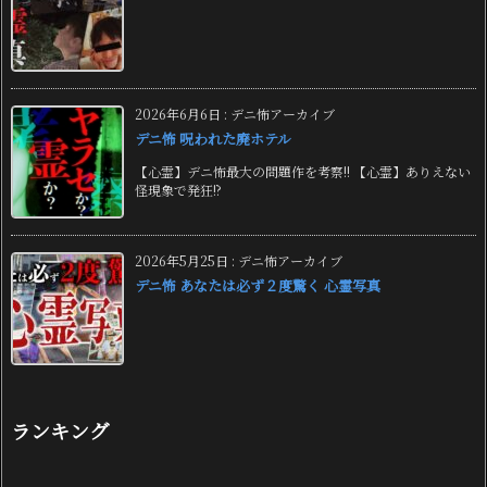
2026年6月6日
:
デニ怖アーカイブ
デニ怖 呪われた廃ホテル
【心霊】デニ怖最大の問題作を考察!! 【心霊】ありえない
怪現象で発狂!?
2026年5月25日
:
デニ怖アーカイブ
デニ怖 あなたは必ず２度驚く 心霊写真
ランキング