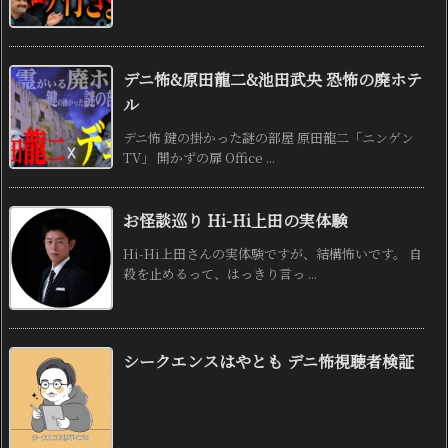
デニ怖&原田龍二&池田武央 恐怖の廃ホテ
ル
デニ怖 鍵の掛かった謎の部屋 原田龍二「ニンゲン
TV」 開かずの扉 Office ...
お怪談巡り Hi-Hi上田の実体験
Hi-Hi上田さんの実体験ですが、結構怖いです。 自
殺を止めるって、はっきり言っ ...
シークエンスはやとも デニ怖視聴者検証