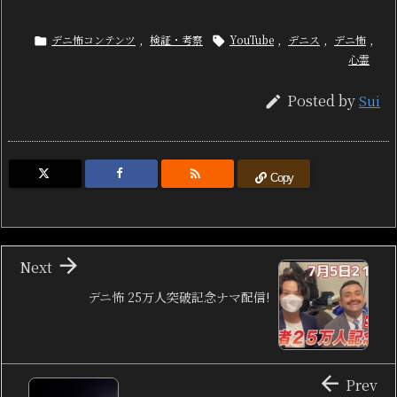
デニ怖コンテンツ
,
検証・考察
YouTube
,
デニス
,
デニ怖
,


心霊
Posted by
Sui


Copy

Next
デニ怖 25万人突破記念ナマ配信!

Prev