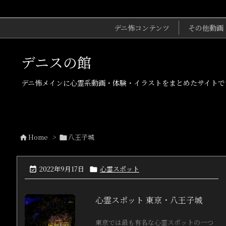
デニ怖コンテンツ
その他動画
デニスの館
デニ怖メインに心霊系動画・体験・イラストをまとめたサイトで
Home
>
八王子城


2022年9月17日
心霊スポット


心霊スポット 東京・八王子城
東京では最も有名な心霊スポットの一つ