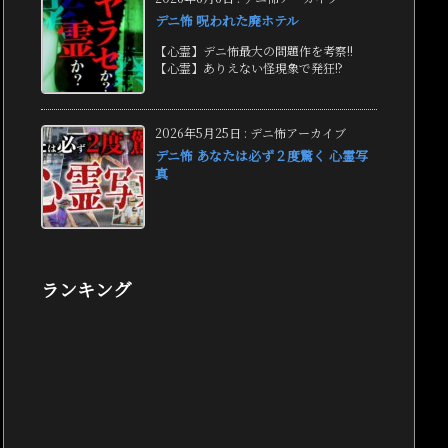
デニ怖 呪われた廃ホテル
【心霊】デニ怖最大の問題作を考察!!
【心霊】ありえない怪現象で発狂!?
2026年5月25日
:
デニ怖アーカイブ
デニ怖 あなたは必ず２度驚く 心霊写
真
ランキング