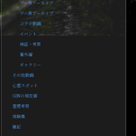
デニ怖アーカイブ
デニ楽アーカイブ
コラボ動画
イベント
検証・考察
番外編
ギャラリー
その他動画
心霊スポット
GINの規定値
霊感考察
体験集
雑記