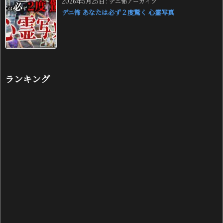
2026年5月25日
:
デニ怖アーカイブ
デニ怖 あなたは必ず２度驚く 心霊写真
ランキング