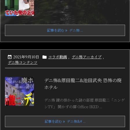
記事を読む
デニ怖 ...
2021年9月10日
コラボ動画
,
デニ怖アーカイブ
,


デニ怖コンテンツ
デニ怖&原田龍二&池田武央 恐怖の廃
ホテル
デニ怖 鍵の掛かった謎の部屋 原田龍二「ニンゲ
ンTV」 開かずの扉 Office IKED ...
記事を読む
デニ怖&# ...