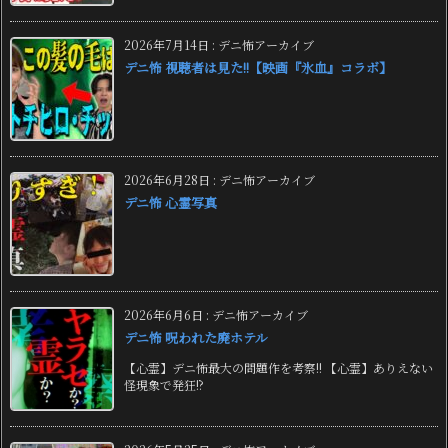
2026年7月14日
:
デニ怖アーカイブ
デニ怖 視聴者は見た!!【映画『氷血』コラボ】
2026年6月28日
:
デニ怖アーカイブ
デニ怖 心霊写真
2026年6月6日
:
デニ怖アーカイブ
デニ怖 呪われた廃ホテル
【心霊】デニ怖最大の問題作を考察!! 【心霊】ありえない
怪現象で発狂!?