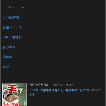
ギャラリー
その他動画
心霊スポット
GINの規定値
霊感考察
体験集
雑記
2026年7月26日
:
デニ怖アーカイブ
デニ怖 『視聴者は見た!!』現役神社｢X｣で映っていた
手!?