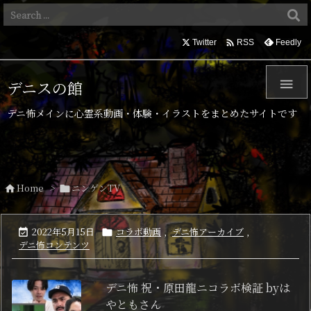

Twitter
Feedly
RSS

デニスの館
デニ怖メインに心霊系動画・体験・イラストをまとめたサイトです
Home
>
ニンゲンTV


2022年5月15日
コラボ動画
,
デニ怖アーカイブ
,


デニ怖コンテンツ
デニ怖 祝・原田龍ニコラボ検証 byは
やともさん