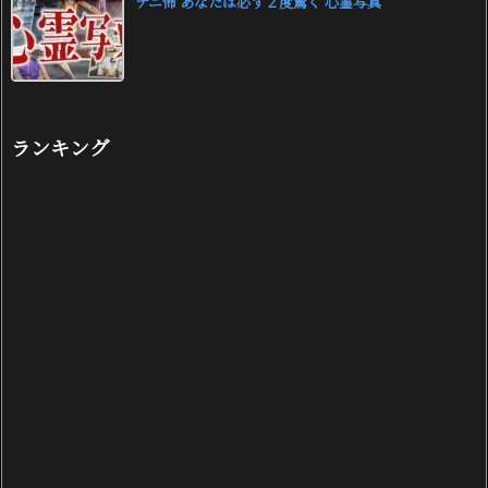
デニ怖 あなたは必ず２度驚く 心霊写真
ランキング