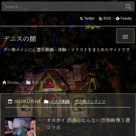

Twitter
Feedly
RSS

デニスの館
デニ怖メインに心霊系動画・体験・イラストをまとめたサイトです
Home
>
オスカイ


2021年12月4日
コラボ動画
,
デニ怖コンテンツ


オスカイ 洒落にならない恐怖映像３選
コラボ