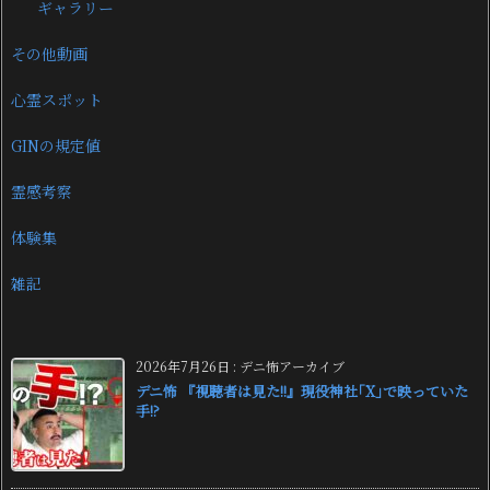
ギャラリー
その他動画
心霊スポット
GINの規定値
霊感考察
体験集
雑記
2026年7月26日
:
デニ怖アーカイブ
デニ怖 『視聴者は見た!!』現役神社｢X｣で映っていた
手!?