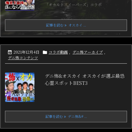
「オカルトスイーパーズ」コラボ
記事を読む
オスカイ ...
2021年12月4日
コラボ動画
,
デニ怖アーカイブ
,


デニ怖コンテンツ
デニ怖&オスカイ オスカイが選ぶ最恐
心霊スポットBEST3
記事を読む
デニ怖&# ...